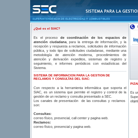
¿Qué es el SIAC?
-
Es el proceso
de coordinación de los espacios de
atención ciudadana
, para la entrega de información, y la
recepción y respuesta a reclamos, solicitudes de información
pública, y todo tipo de solicitudes ciudadanas, mediante una
metodología de atención moderna, procedimientos de
atención y derivación expeditos, sistemas de registro y
seguimiento, e informes periódicos con estadísticas del
Sistema.
SISTEMA DE INFORMACION PARA LA GESTION DE
RECLAMOS Y CONSULTAS DEL SIAC:
-
PIZ
Con respecto a la herramienta informática que soporta el
SIAC, es un sistema que permite el registro y control de la
Es un
gestión de un reclamo y consulta presentado a SEC.
Supe
Los canales de presentación de las consultas y reclamos
objet
son:
Consultas:
correo físico, presencial, call center y pagina web.
Reclamos:
correo físico, presencial y pagina web.