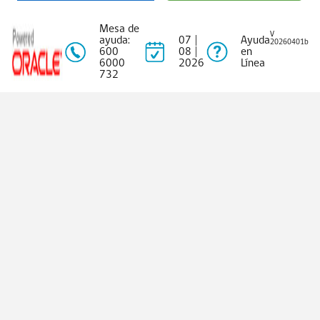
Mesa de
V
ayuda:
07 |
Ayuda
20260401b
600
08 |
en
6000
2026
Línea
732