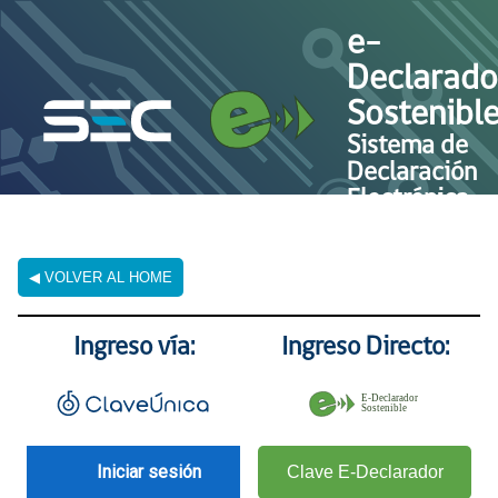
e-
Declarado
Sostenibl
Sistema de
Declaración
Electrónica
◀ VOLVER AL HOME
Ingreso vía:
Ingreso Directo:
Iniciar sesión
Clave E-Declarador