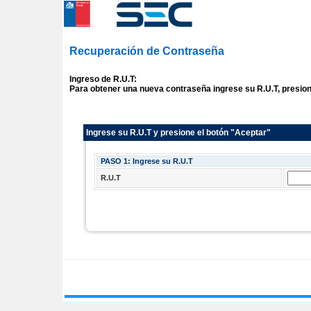
Recuperación de Contraseña
Ingreso de R.U.T:
Para obtener una nueva contraseña ingrese su R.U.T, presione
Ingrese su R.U.T y presione el botón
"Aceptar"
PASO 1: Ingrese su R.U.T
R.U.T